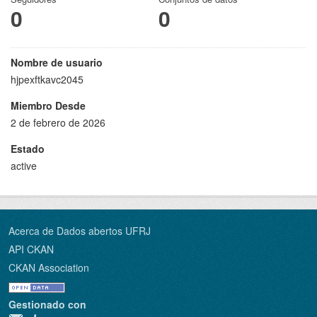
0
0
Nombre de usuario
hjpexftkavc2045
Miembro Desde
2 de febrero de 2026
Estado
active
Acerca de Dados abertos UFRJ
API CKAN
CKAN Association
Gestionado con