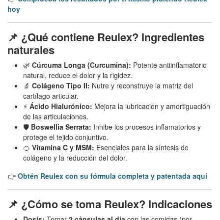
hoy
📌 ¿Qué contiene Reulex? Ingredientes
naturales
🌿
Cúrcuma Longa (Curcumina):
Potente antiinflamatorio
natural, reduce el dolor y la rigidez.
🔬
Colágeno Tipo II:
Nutre y reconstruye la matriz del
cartílago articular.
⚡
Ácido Hialurónico:
Mejora la lubricación y amortiguación
de las articulaciones.
🛡️
Boswellia Serrata:
Inhibe los procesos inflamatorios y
protege el tejido conjuntivo.
🍊
Vitamina C y MSM:
Esenciales para la síntesis de
colágeno y la reducción del dolor.
👉
Obtén Reulex con su fórmula completa y patentada aquí
📌 ¿Cómo se toma Reulex? Indicaciones
Dosis:
Tomar
2 cápsulas al día
con las comidas (por