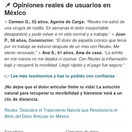
📌 Opiniones reales de usuarios en
México
⭐
Carmen G., 52 años, Agente de Carga:
“Reulex me salvó de
una cirugía de rodilla. En semanas el dolor insoportable
desapareció y pude volver a mi vida normal y a trabajar.”
⭐
Juan
P., 58 años, Constructor:
“El dolor de espalda crónico que tenía
por mi trabajo se esfumó después de un mes con Reulex. Me
siento renovado.”
⭐
Ana S., 61 años, Ama de casa:
“La artritis
en mis manos no me dejaba ni cocinar. Con Reulex la inflamación
bajó y recuperé la movilidad. Llegó rápido y el pago fue seguro.”
👉
Lee más testimonios y haz tu pedido con confianza
¡No dejes que el dolor articular limite tu vida! La solución
natural para recuperar tu movibilidad y bienestar está a un
clic de distancia.
Reulex: Descubre el Tratamiento Natural que Revoluciona el
Alivio del Dolor Articular en México
Seguidores
Conjuntos de datos